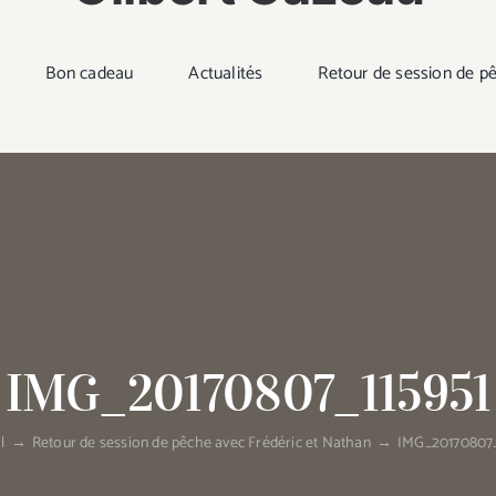
Bon cadeau
Actualités
Retour de session de p
IMG_20170807_115951
l
→
Retour de session de pêche avec Frédéric et Nathan
→
IMG_20170807_