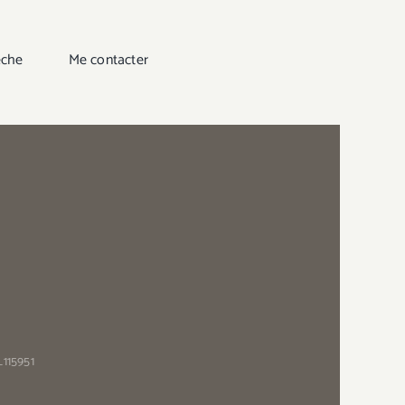
êche
Me contacter
115951