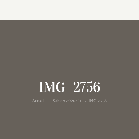
IMG_2756
Accueil
→
Saison 2020/21
→
IMG_2756